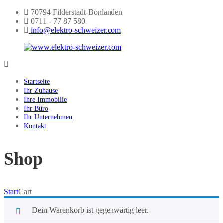
Skip
70794 Filderstadt-Bonlanden
to
0711 - 77 87 580
content
info@elektro-schweizer.com
www.elektro-
schweizer.com
Startseite
Ihr Zuhause
Ihre Immobilie
Ihr Büro
Ihr Unternehmen
Kontakt
Shop
Start
Cart
Dein Warenkorb ist gegenwärtig leer.