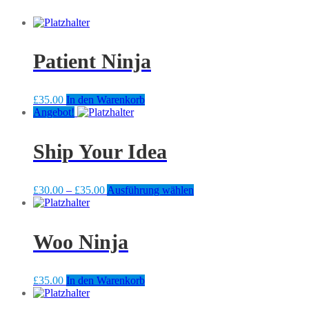
Patient Ninja
£
35.00
In den Warenkorb
Angebot!
Ship Your Idea
Preisspanne:
Dieses
£
30.00
–
£
35.00
Ausführung wählen
£30.00
Produkt
bis
weist
£35.00
mehrere
Woo Ninja
Varianten
auf.
Die
Optionen
£
35.00
In den Warenkorb
können
auf