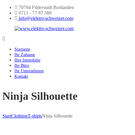
Skip
70794 Filderstadt-Bonlanden
to
0711 - 77 87 580
content
info@elektro-schweizer.com
www.elektro-
schweizer.com
Startseite
Ihr Zuhause
Ihre Immobilie
Ihr Büro
Ihr Unternehmen
Kontakt
Ninja Silhouette
Start
Clothing
T-shirts
Ninja Silhouette