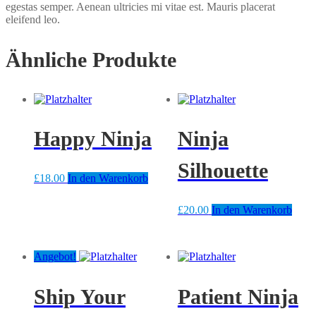
egestas semper. Aenean ultricies mi vitae est. Mauris placerat
eleifend leo.
Ähnliche Produkte
Happy Ninja
Ninja
Silhouette
£
18.00
In den Warenkorb
£
20.00
In den Warenkorb
Angebot!
Ship Your
Patient Ninja