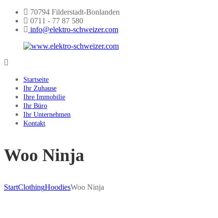
Skip
70794 Filderstadt-Bonlanden
to
0711 - 77 87 580
content
info@elektro-schweizer.com
www.elektro-
schweizer.com
Startseite
Ihr Zuhause
Ihre Immobilie
Ihr Büro
Ihr Unternehmen
Kontakt
Woo Ninja
Start
Clothing
Hoodies
Woo Ninja